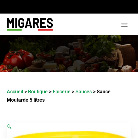
Accueil
>
Boutique
>
Epicerie
>
Sauces
>
Sauce
Moutarde 5 litres
🔍