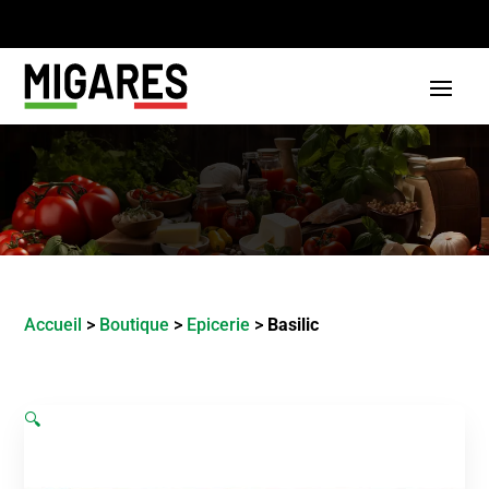
Accueil
>
Boutique
>
Epicerie
>
Basilic
🔍