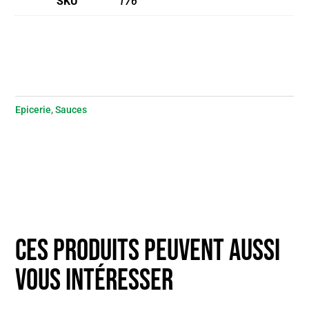
SKU
176
Epicerie
,
Sauces