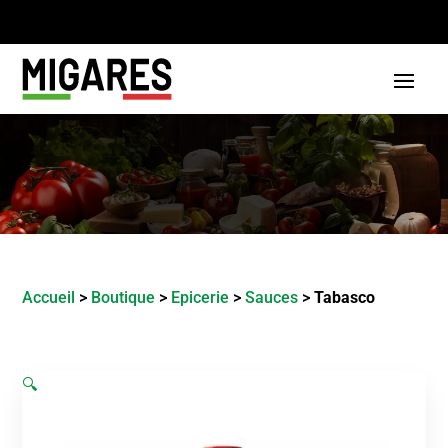
Accueil
>
Boutique
>
Epicerie
>
Sauces
>
Tabasco
🔍