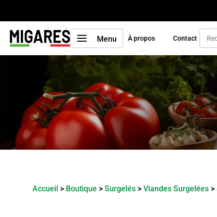
a
Menu
À propos
Contact
Accueil
>
Boutique
>
Surgelés
>
Viandes Surgelées
>