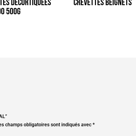
tes décortiquées
Crevettes Beignets
0 500g
LAL”
es champs obligatoires sont indiqués avec
*