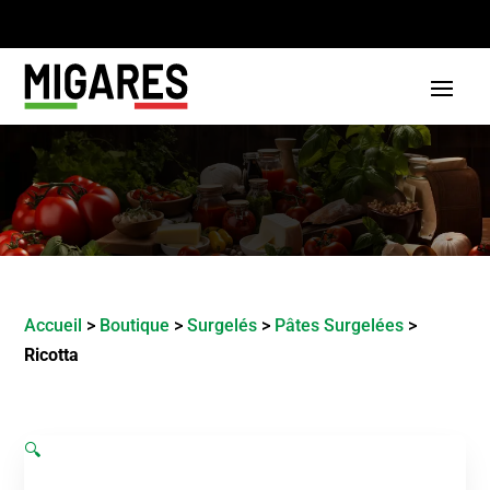
Accueil
>
Boutique
>
Surgelés
>
Pâtes Surgelées
>
Ricotta
🔍