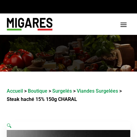
Accueil
>
Boutique
>
Surgelés
>
Viandes Surgelées
>
Steak haché 15% 150g CHARAL
🔍