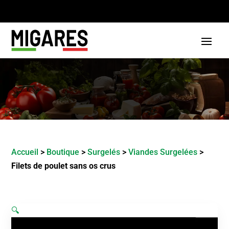
Accueil
>
Boutique
>
Surgelés
>
Viandes Surgelées
>
Filets de poulet sans os crus
🔍