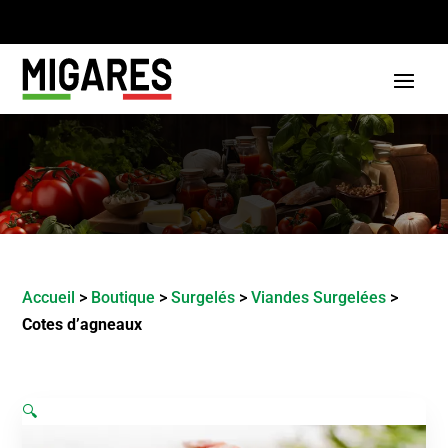
Accueil
>
Boutique
>
Surgelés
>
Viandes Surgelées
>
Cotes d’agneaux
🔍