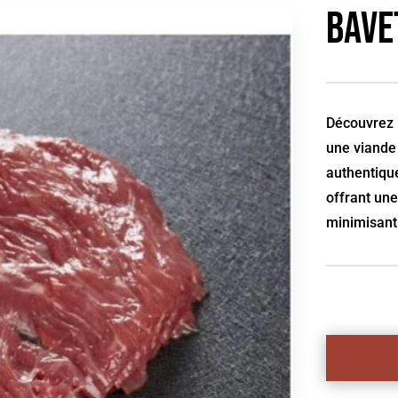
Bave
Découvrez l
une viande 
authentique
offrant une
minimisant 