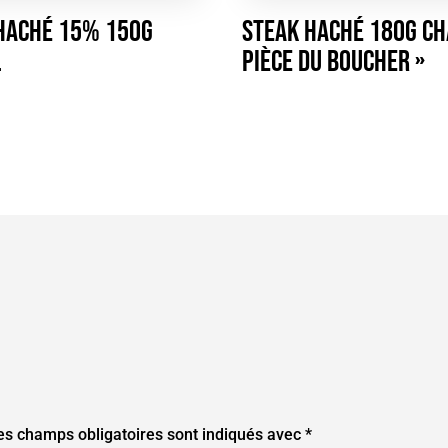
haché 15% 150g
Steak haché 180g CH
L
pièce du boucher »
es champs obligatoires sont indiqués avec
*