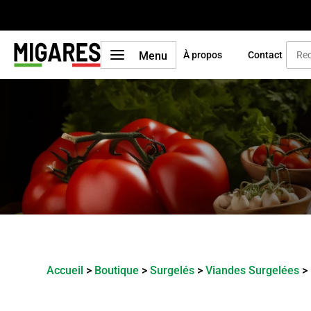
a
Menu
À propos
Contact
Accueil
>
Boutique
>
Surgelés
>
Viandes Surgelées
>