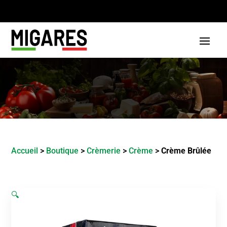
Accueil
>
Boutique
>
Crèmerie
>
Crème
>
Crème Brûlée
🔍