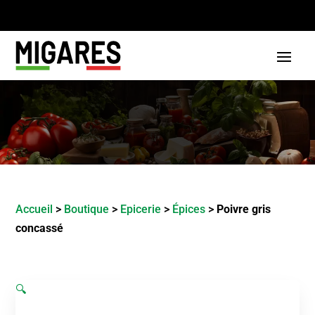
Accueil
>
Boutique
>
Epicerie
>
Épices
>
Poivre gris
concassé
🔍