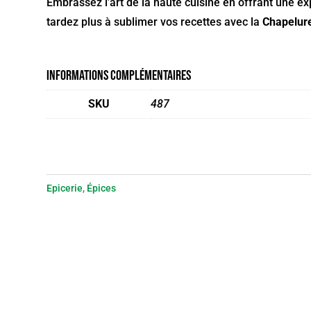
Embrassez l’art de la haute cuisine en offrant une exp
tardez plus à sublimer vos recettes avec la
Chapelur
Informations complémentaires
SKU
487
Epicerie
,
Épices