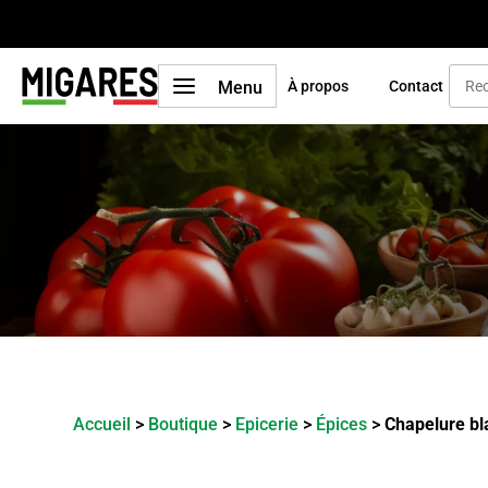
a
Menu
À propos
Contact
Accueil
>
Boutique
>
Epicerie
>
Épices
>
Chapelure b