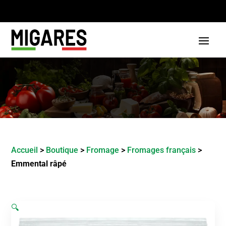
Accueil
>
Boutique
>
Fromage
>
Fromages français
>
Emmental râpé
🔍