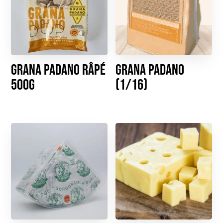
Grana Padano râpé
Grana Padano
500g
(1/16)