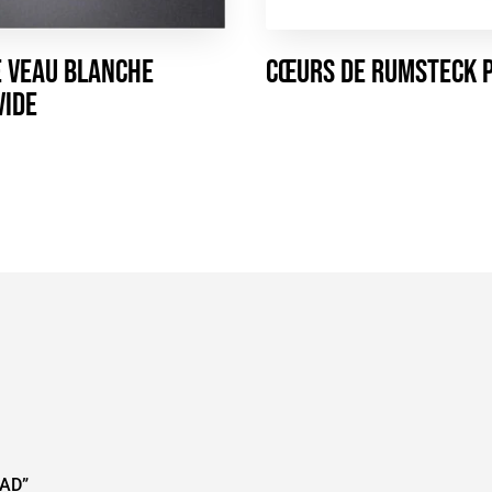
e veau blanche
Cœurs de Rumsteck 
vide
PAD”