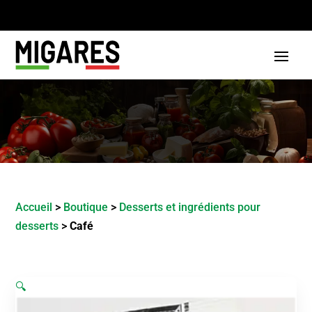
Accueil
>
Boutique
>
Desserts et ingrédients pour
desserts
>
Café
🔍